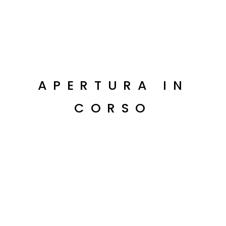
Posti Disponibili
40 persone
Connessione
Wi-Fi Gigabit
APERTURA IN
Dotazione
CORSO
Lavagna e proiettore
Grandezza
2
40m
Sede
Sondrio