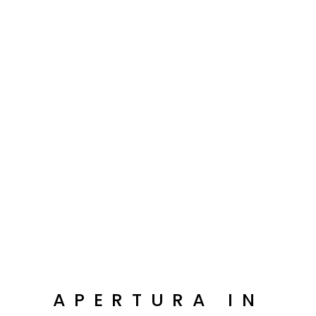
Sala Piuma 1
Portfolio
Sala Piuma 1
APERTURA IN