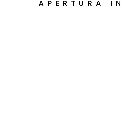
APERTURA IN
Accetto la privacy del seguente modulo,
visibile al seguente
link
CAPTCHA
I nostri partner: